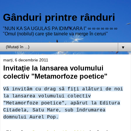
Gânduri printre rânduri
"NUN KA SA UGULAS PA IDIM KARA I" ∞ ∞ ∞ ∞ ∞ ∞ ∞
"Omul (nobilul) care ştie tainele va merge în ceruri"
▼
marți, 6 decembrie 2011
Invitaţie la lansarea volumului
colectiv "Metamorfoze poetice"
Vă invităm cu drag să fiţi alături de noi
la lansarea volumului colectiv
"Metamorfoze poetice", apărut la Editura
Citadela, Satu Mare, sub îndrumarea
domnului Aurel Pop.