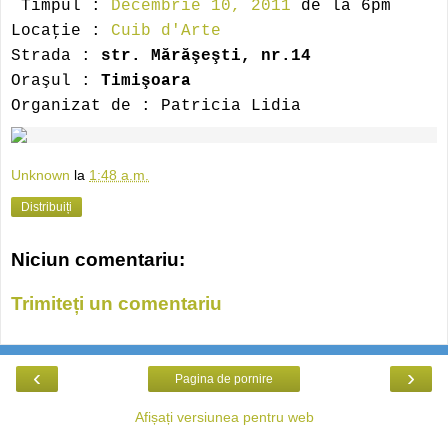
Timpul :
Decembrie 10, 2011
de la 6pm
Locaţie :
Cuib d'Arte
Strada :
str. Mărăşeşti, nr.14
Oraşul :
Timişoara
Organizat de : Patricia Lidia
Unknown
la
1:48 a.m.
Distribuiți
Niciun comentariu:
Trimiteți un comentariu
‹
›
Pagina de pornire
Afișați versiunea pentru web