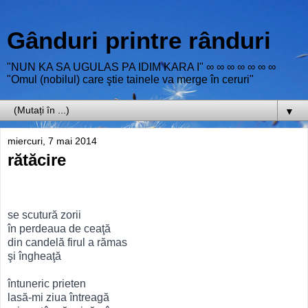
Gânduri printre rânduri
"NUN KA SA UGULAS PA IDIM KARA I" ∞ ∞ ∞ ∞ ∞ ∞ ∞
"Omul (nobilul) care ştie tainele va merge în ceruri"
▼
miercuri, 7 mai 2014
rătăcire
se scutură zorii
în perdeaua de ceaţă
din candelă firul a rămas
şi îngheaţă
întuneric prieten
lasă-mi ziua întreagă