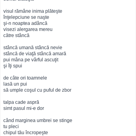
visul rămâne inima plăteşte
înţelepciune se naşte
şi-n noaptea adâncă
visezi alergarea mereu
către stâncă
stâncă umană stâncă nevie
stâncă de viaţă stâncă amară
pui mâna pe vârful ascuţit
şi îţi spui
de câte ori toamnele
lasă un pui
să umple coşul cu puful de zbor
talpa cade aspră
simt pasul mi-e dor
când marginea umbrei se stinge
tu pleci
chipul tău încropeşte