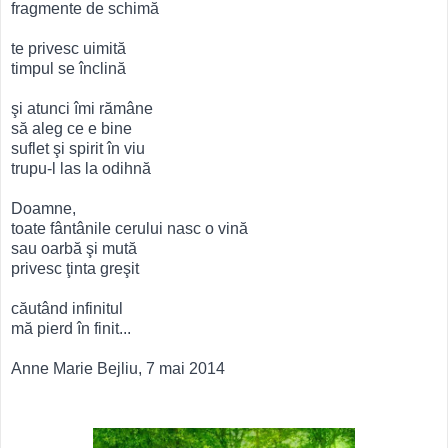
fragmente de schimă
te privesc uimită
timpul se înclină
şi atunci îmi rămâne
să aleg ce e bine
suflet şi spirit în viu
trupu-l las la odihnă
Doamne,
toate fântânile cerului nasc o vină
sau oarbă şi mută
privesc ţinta greşit
căutând infinitul
mă pierd în finit...
Anne Marie Bejliu, 7 mai 2014