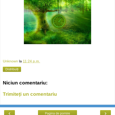
Unknown
la
11:24 p.m.
Distribuiți
Niciun comentariu:
Trimiteți un comentariu
‹
›
Pagina de pornire