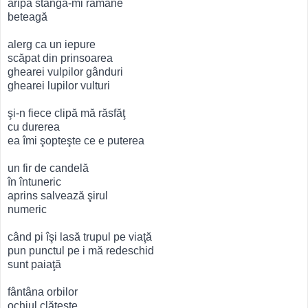
aripa stângă-mi rămâne
beteagă
alerg ca un iepure
scăpat din prinsoarea
ghearei vulpilor gânduri
ghearei lupilor vulturi
şi-n fiece clipă mă răsfăţ
cu durerea
ea îmi şopteşte ce e puterea
un fir de candelă
în întuneric
aprins salvează şirul
numeric
când pi îşi lasă trupul pe viaţă
pun punctul pe i mă redeschid
sunt paiaţă
fântâna orbilor
ochiul clăteşte